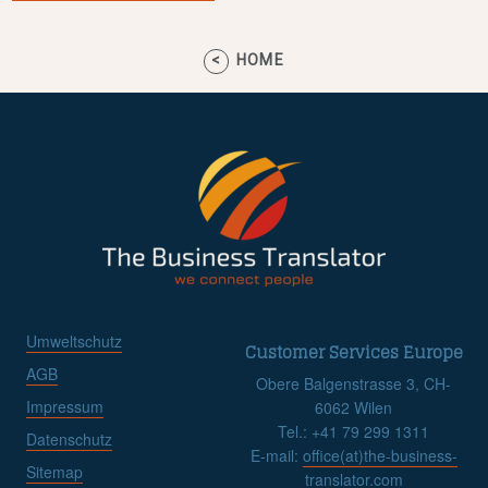
HOME
Umweltschutz
Customer Services Europe
AGB
Obere Balgenstrasse 3, CH-
Impressum
6062 Wilen
Tel.: +41 79 299 1311
Datenschutz
E-mail:
office(at)the-business-
Sitemap
translator.com