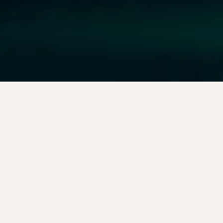
Zertifiziertes
Übersetzungsbüro für
professionelle englisch
deutsch Übersetzungen
The Business Translator ist das Übersetzungsbüro für englisch
deutsch und für alle Sprachen der Welt. The Business Translator ist
nach der europäischen Norm EN-15038 und der nordamerikanischen
Norm CAN/CGSB-131.10 zertifiziert. Unsere hoch qualifizierten,
muttersprachlichen Übersetzer stehen Ihnen an 7 Tagen der Woche
für qualitativ hochwertige, professionelle Übersetzungen zur